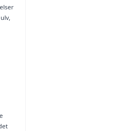
elser
ulv,
de
det