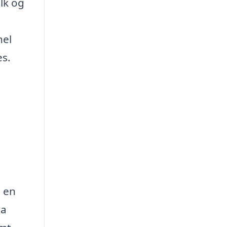
lk og
nel
es.
e en
ra