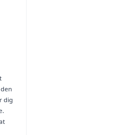
t
e den
r dig
e.
at