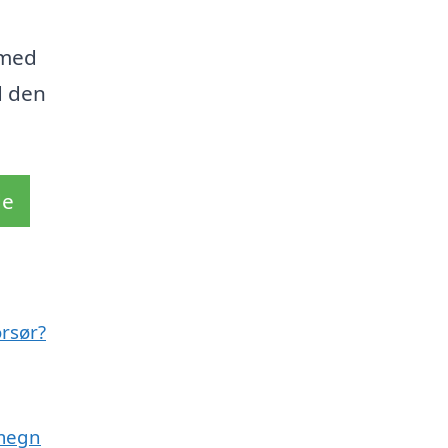
 med
d den
de
rsør?
omegn