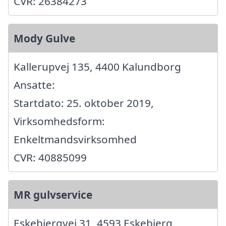
CVR: 26384273
Mody Gulve
Kallerupvej 135, 4400 Kalundborg
Ansatte:
Startdato: 25. oktober 2019,
Virksomhedsform:
Enkeltmandsvirksomhed
CVR: 40885099
MR gulvservice
Eskebjergvej 31, 4593 Eskebjerg