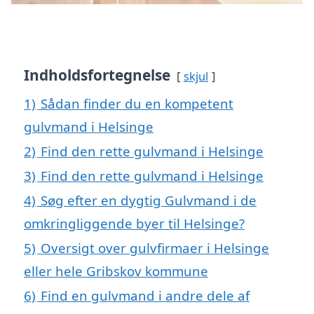
Indholdsfortegnelse
skjul
1)
Sådan finder du en kompetent
gulvmand i Helsinge
2)
Find den rette gulvmand i Helsinge
3)
Find den rette gulvmand i Helsinge
4)
Søg efter en dygtig Gulvmand i de
omkringliggende byer til Helsinge?
5)
Oversigt over gulvfirmaer i Helsinge
eller hele Gribskov kommune
6)
Find en gulvmand i andre dele af