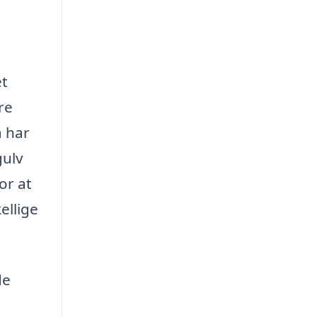
et
re
å har
gulv
or at
ellige
de