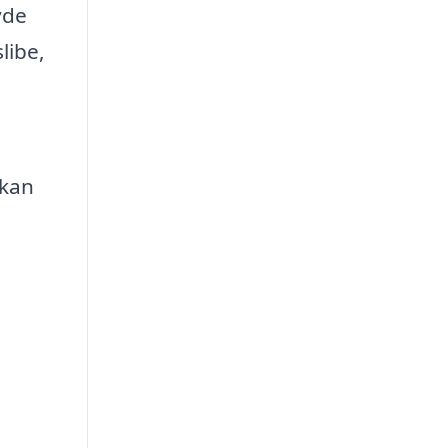
yde
libe,
 kan