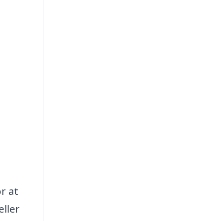
r at
eller