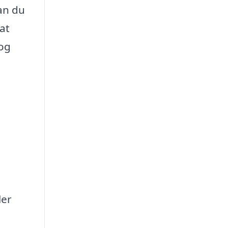
an du
at
 og
ler