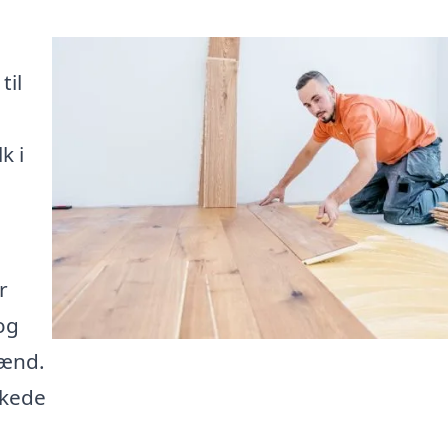
til
k i
a
r
og
mænd.
skede