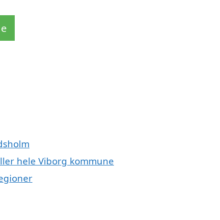
de
ndsholm
eller hele Viborg kommune
regioner