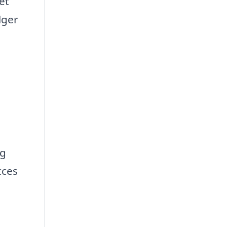
et
lger
og
cces