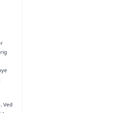
er
rig
nye
t
g. Ved