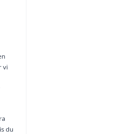
en
 vi
r
ra
is du