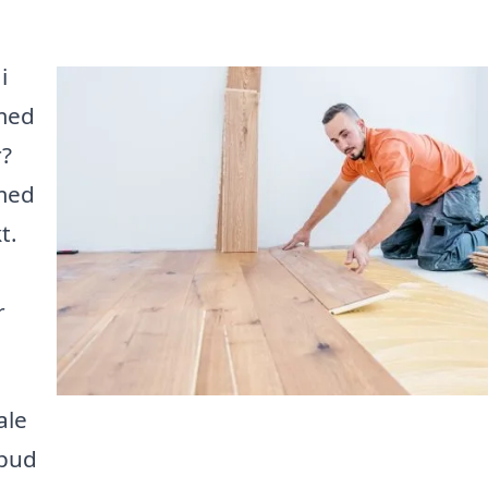
i
 med
r?
 med
t.
r
ale
lbud