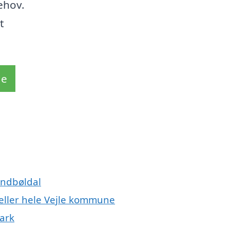
ehov.
t
de
andbøldal
 eller hele Vejle kommune
ark