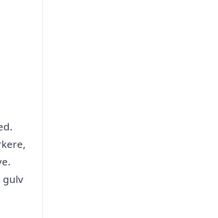
ed.
rkere,
ve.
 gulv