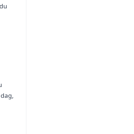
 du
u
 dag,