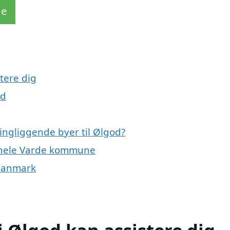
de
tere dig
od
ingliggende byer til Ølgod?
r hele Varde kommune
 Danmark