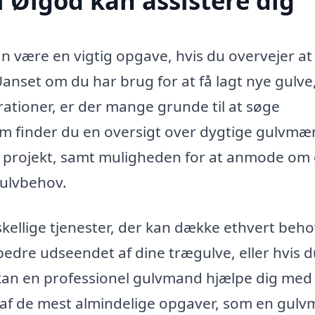
 Ølgod kan assistere dig
an være en vigtig opgave, hvis du overvejer at
Uanset om du har brug for at få lagt nye gulve
arationer, er der mange grunde til at søge
orm finder du en oversigt over dygtige gulvmæ
e projekt, samt muligheden for at anmode om 
gulvbehov.
kellige tjenester, der kan dække ethvert beho
edre udseendet af dine trægulve, eller hvis d
r, kan en professionel gulvmand hjælpe dig med
e af de mest almindelige opgaver, som en gul