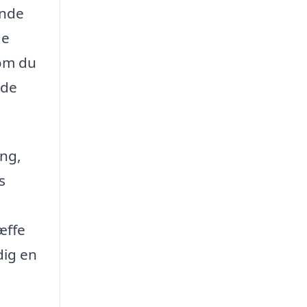
ende
ge
 om du
 de
ing,
s
æffe
dig en