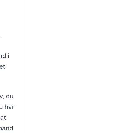
,
nd i
et
v, du
u har
 at
vmand