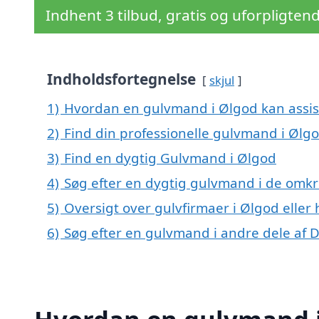
Indhent 3 tilbud, gratis og uforpligten
Indholdsfortegnelse
skjul
1)
Hvordan en gulvmand i Ølgod kan assis
2)
Find din professionelle gulvmand i Ølg
3)
Find en dygtig Gulvmand i Ølgod
4)
Søg efter en dygtig gulvmand i de omkr
5)
Oversigt over gulvfirmaer i Ølgod elle
6)
Søg efter en gulvmand i andre dele af