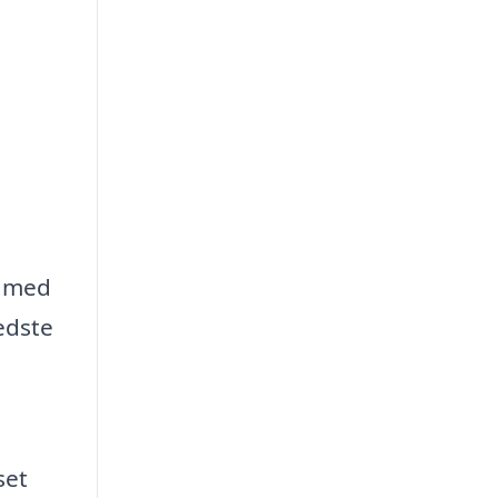
r med
bedste
set