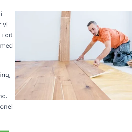
i
 vi
i dit
m med
ing,
nd.
ionel