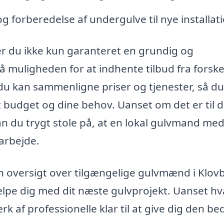
 forberedelse af undergulve til nye installati
r du ikke kun garanteret en grundig og
 muligheden for at indhente tilbud fra forske
du kan sammenligne priser og tjenester, så d
it budget og dine behov. Uanset om det er til d
n du trygt stole på, at en lokal gulvmand me
sarbejde.
en oversigt over tilgængelige gulvmænd i Klov
ælpe dig med dit næste gulvprojekt. Uanset h
 af professionelle klar til at give dig den be