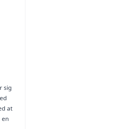
r sig
med
ed at
l en