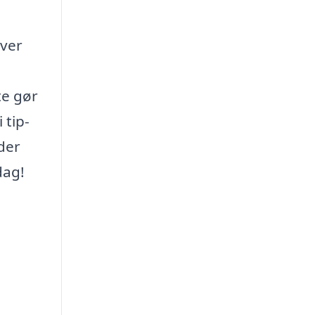
over
te gør
 tip-
der
dag!