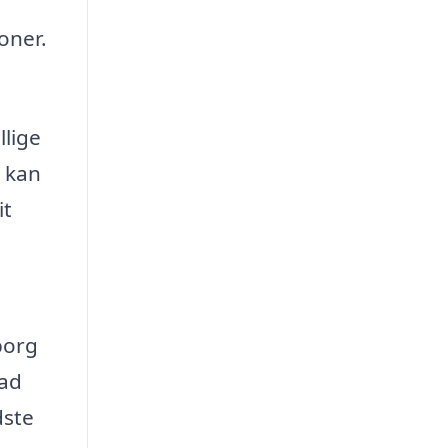
oner.
llige
u kan
it
d
borg
vad
dste