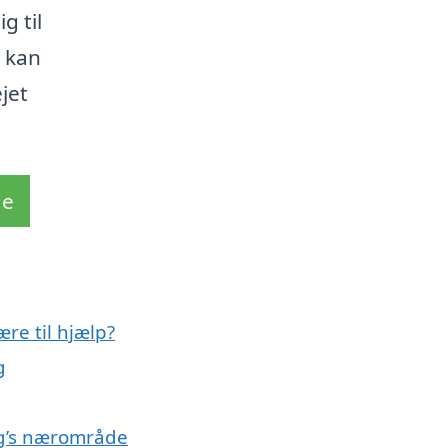
g til
 kan
ejet
de
re til hjælp?
g
rg’s nærområde