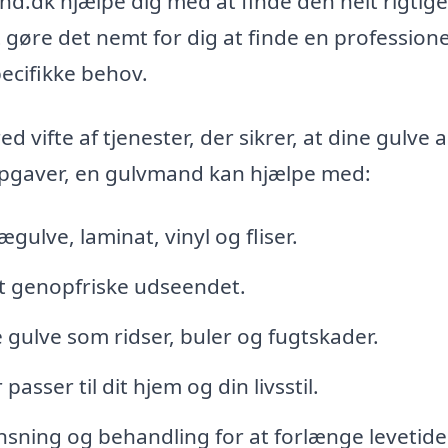
nd.dk hjælpe dig med at finde den helt rigtige
t gøre det nemt for dig at finde en professione
cifikke behov.
vifte af tjenester, der sikrer, at dine gulve a
 opgaver, en gulvmand kan hjælpe med:
gulve, laminat, vinyl og fliser.
at genopfriske udseendet.
 gulve som ridser, buler og fugtskader.
asser til dit hjem og din livsstil.
ensning og behandling for at forlænge levetide