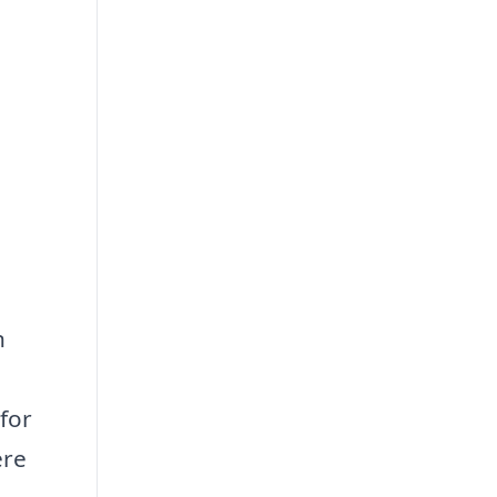
n
for
ere