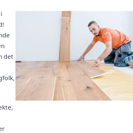
i
d!
inde
en
m det
gfolk,
ekte,
er