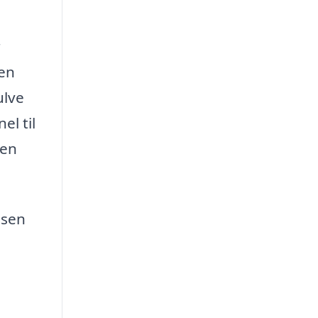
r
 en
ulve
el til
den
ssen