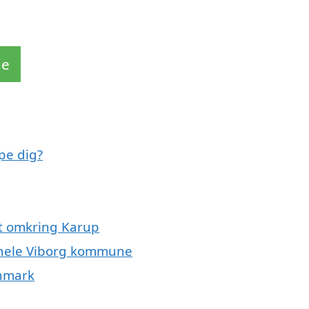
de
pe dig?
t omkring Karup
r hele Viborg kommune
anmark