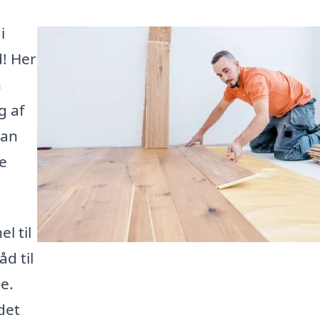
i
d! Her
n
g af
kan
ge
l til
åd til
pe.
 det