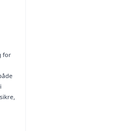
 for
 både
i
sikre,