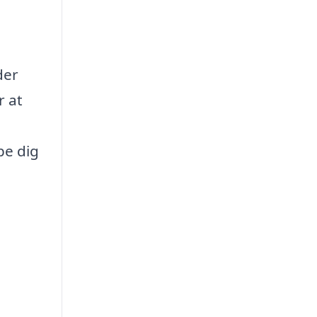
der
r at
pe dig