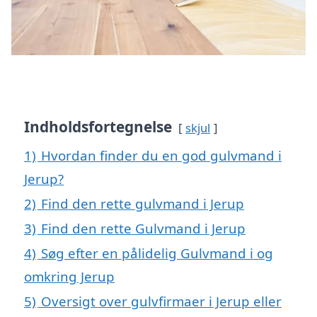
Indholdsfortegnelse
skjul
1)
Hvordan finder du en god gulvmand i
Jerup?
2)
Find den rette gulvmand i Jerup
3)
Find den rette Gulvmand i Jerup
4)
Søg efter en pålidelig Gulvmand i og
omkring Jerup
5)
Oversigt over gulvfirmaer i Jerup eller