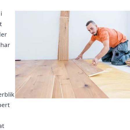
i
t
der
 har
rblik
pert
at