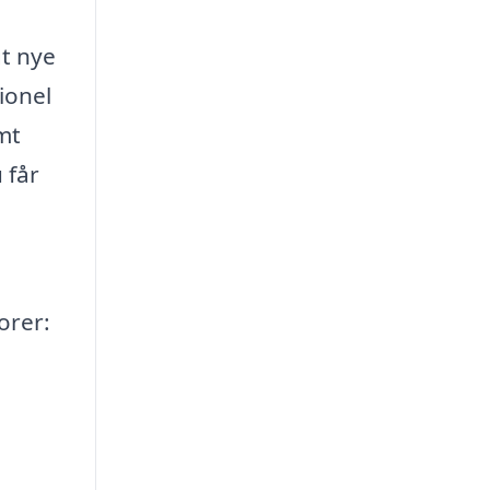
gt nye
ionel
mt
 får
orer: