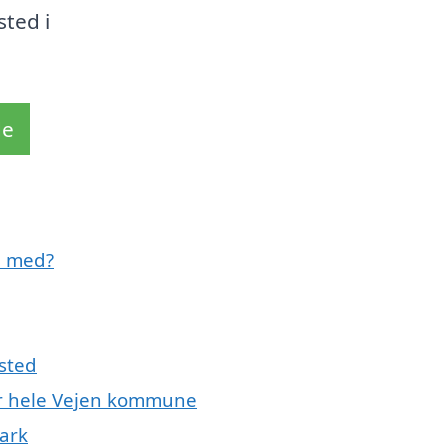
ted i
de
e med?
sted
ler hele Vejen kommune
ark