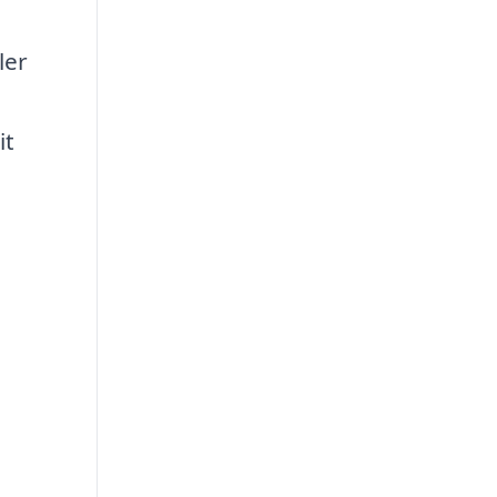
ler
it