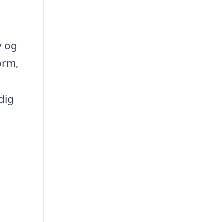
v og
orm,
dig