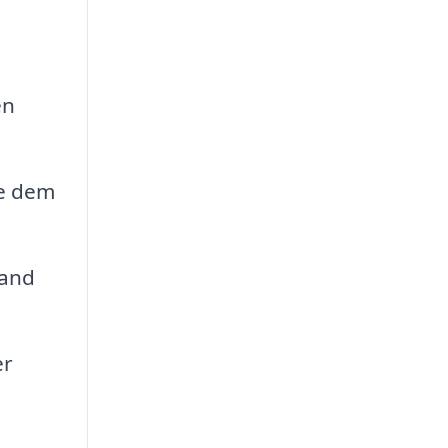
en
be dem
mand
er