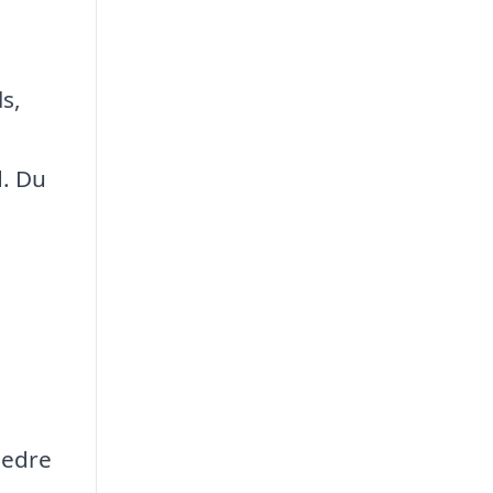
s,
d. Du
bedre