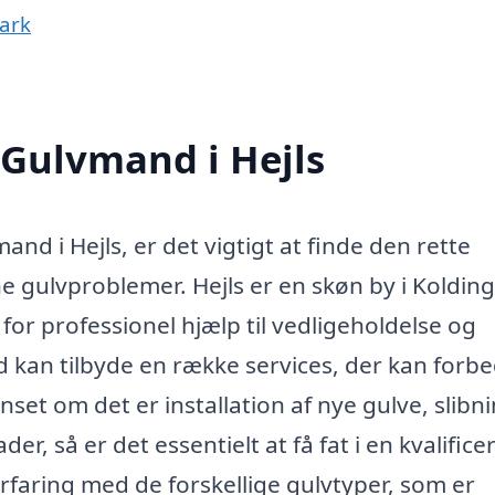
ark
 Gulvmand i Hejls
nd i Hejls, er det vigtigt at finde den rette
ne gulvproblemer. Hejls er en skøn by i Kolding
r professionel hjælp til vedligeholdelse og
 kan tilbyde en række services, der kan forb
set om det er installation af nye gulve, slibni
er, så er det essentielt at få fat i en kvalifice
faring med de forskellige gulvtyper, som er