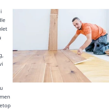
i
dle
let
u
g,
vi
du
 men
netop