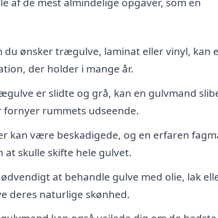
gle af de mest almindelige opgaver, som en
du ønsker trægulve, laminat eller vinyl, kan 
ation, der holder i mange år.
rægulve er slidte og grå, kan en gulvmand sli
er fornyer rummets udseende.
er kan være beskadigede, og en erfaren fag
at skulle skifte hele gulvet.
dvendigt at behandle gulve med olie, lak ell
e deres naturlige skønhed.