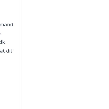
lvmand
e
.dk
at dit