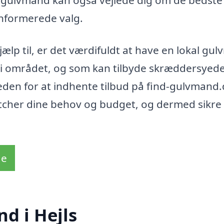
gulvmand kan også vejlede dig om de bedste
 informerede valg.
ælp til, er det værdifuldt at have en lokal gu
ld i området, og som kan tilbyde skræddersyed
eden for at indhente tilbud på find-gulvmand
atcher dine behov og budget, og dermed sikre 
de
d i Hejls