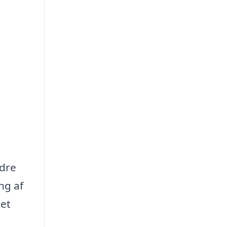
edre
ng af
ret