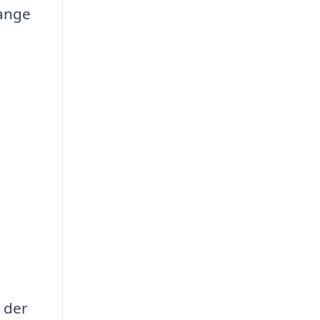
gange
, der