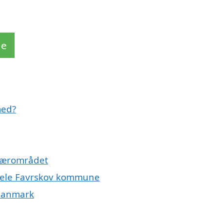
de
med?
 nærområdet
r hele Favrskov kommune
 Danmark