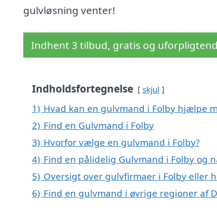
gulvløsning venter!
Indhent 3 tilbud, gratis og uforpligten
Indholdsfortegnelse
skjul
1)
Hvad kan en gulvmand i Folby hjælpe 
2)
Find en Gulvmand i Folby
3)
Hvorfor vælge en gulvmand i Folby?
4)
Find en pålidelig Gulvmand i Folby og
5)
Oversigt over gulvfirmaer i Folby elle
6)
Find en gulvmand i øvrige regioner af