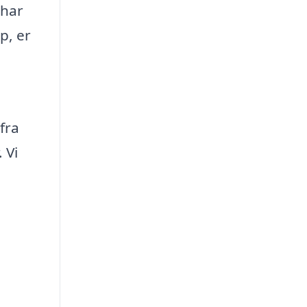
 har
p, er
fra
 Vi