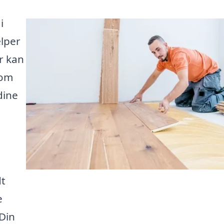
i
ælper
r kan
 om
dine
dt
e
Din