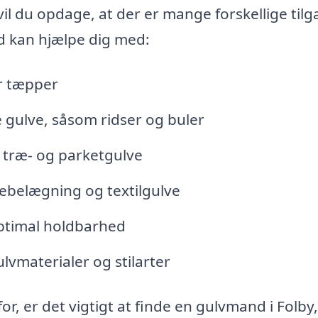
vil du opdage, at der er mange forskellige til
nd kan hjælpe dig med:
er tæpper
 gulve, såsom ridser og buler
 træ- og parketgulve
ebelægning og textilgulve
 optimal holdbarhed
lvmaterialer og stilarter
or, er det vigtigt at finde en gulvmand i Folby