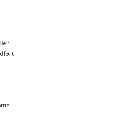
ller
dført
omme