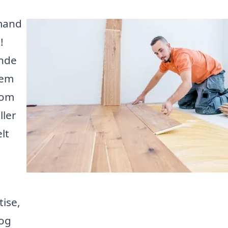
vmand
!
inde
jem
 om
ller
lt
tise,
 og