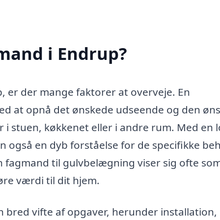
mand i Endrup?
, er der mange faktorer at overveje. En
med at opnå det ønskede udseende og den øn
r i stuen, køkkenet eller i andre rum. Med en l
n også en dyb forståelse for de specifikke be
n fagmand til gulvbelægning viser sig ofte so
re værdi til dit hjem.
bred vifte af opgaver, herunder installation,