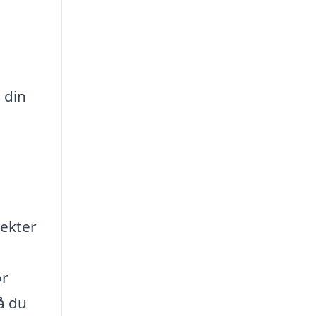
 din
jekter
or
å du