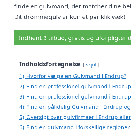
finde en gulvmand, der matcher dine be
Dit drømmegulv er kun et par klik væk!
Indhent 3 tilbud, gratis og uforpligten
Indholdsfortegnelse
skjul
1)
Hvorfor vælge en Gulvmand i Endrup?
2)
Find en professionel gulvmand i Endru
3)
Find en professionel gulvmand i Endru
4)
Find en pålidelig Gulvmand i Endrup o
5)
Oversigt over gulvfirmaer i Endrup ell
6)
Find en gulvmand i forskellige regione