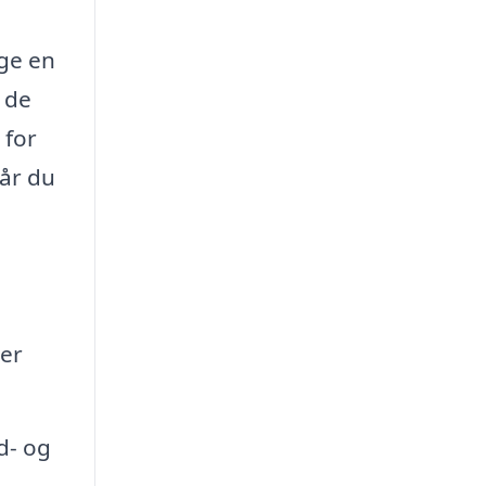
lge en
 de
 for
når du
ser
d- og