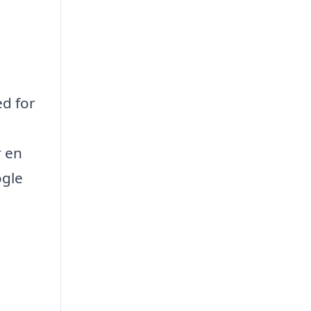
ed for
r en
ogle