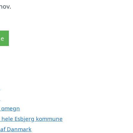
hov.
de
p
p
g omegn
er hele Esbjerg kommune
r af Danmark