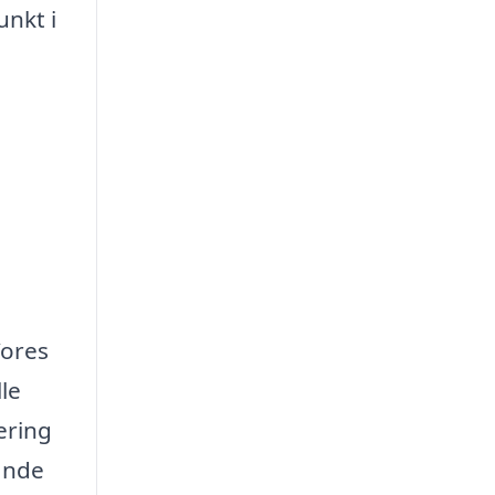
unkt i
Vores
le
ering
finde