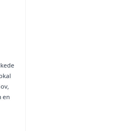
skede
okal
hov,
m en