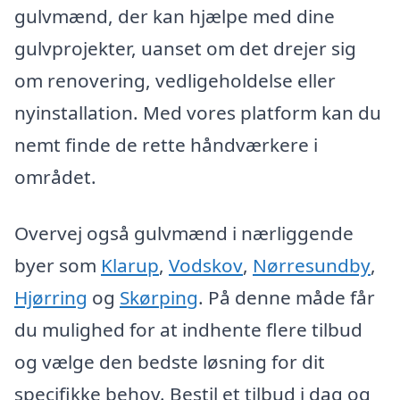
gulvmænd, der kan hjælpe med dine
gulvprojekter, uanset om det drejer sig
om renovering, vedligeholdelse eller
nyinstallation. Med vores platform kan du
nemt finde de rette håndværkere i
området.
Overvej også gulvmænd i nærliggende
byer som
Klarup
,
Vodskov
,
Nørresundby
,
Hjørring
og
Skørping
. På denne måde får
du mulighed for at indhente flere tilbud
og vælge den bedste løsning for dit
specifikke behov. Bestil et tilbud i dag og