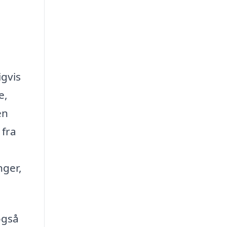
igvis
e,
en
 fra
nger,
også