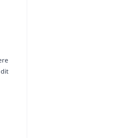
ere
dit