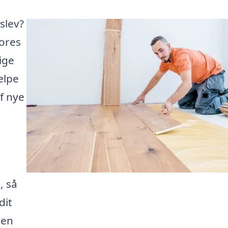
slev?
vores
ige
ælpe
af nye
, så
dit
den