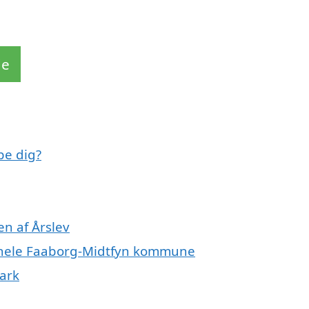
de
pe dig?
n af Årslev
er hele Faaborg-Midtfyn kommune
ark