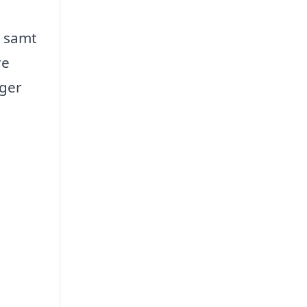
, samt
re
nger