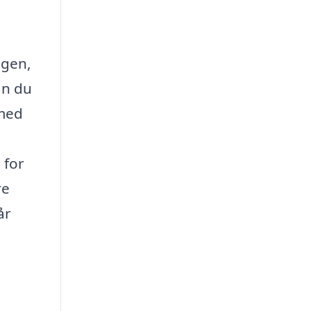
ogen,
an du
 med
 for
re
år